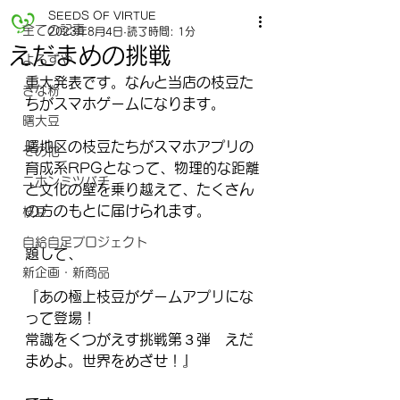
SEEDS OF VIRTUE
全ての記事
2023年8月4日
読了時間: 1分
えだまめの挑戦
よろずや
重大発表です。なんと当店の枝豆た
きな粉
ちがスマホゲームになります。
曙大豆
曙地区の枝豆たちがスマホアプリの
その他
育成系RPGとなって、物理的な距離
ニホンミツバチ
と文化の壁を乗り越えて、たくさん
の方のもとに届けられます。
枝豆
自給自足プロジェクト
題して、
新企画・新商品
『あの極上枝豆がゲームアプリにな
って登場！
常識をくつがえす挑戦第３弾　えだ
まめよ。世界をめざせ！』　