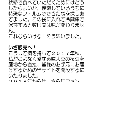
状態で食べていただくためにはどう
したらよいか。模索しているうちに
特殊なフィルムでできた袋を探しあ
てました。この袋に入れて冷蔵庫で
保存すると数日間は味が変わりませ
ん。
これならいける！そう思いました。
いざ販売へ！
​こうして満を持して２０１７年秋、
私がこよなく愛する曙大豆の枝豆を
産地から直接、皆様のお手元にお届
けするための当サイトを開設するに
いたりました。
２０１８年からは、さらにファン
（曙大豆の支援者！）を増やすた
め、あらたな挑戦として、ネット販
売以外の活動も開始する予定です。
詳細はこのサイトにて随時、ご案内
させていただきます。
皆様、ご愛顧のほどよろしくお願い
申し上げます。