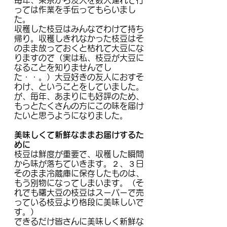
毎年、東京から友人を数人連れて行
っては作業を手伝ってもらいまし
た。
収穫した枝豆はみんなでわけて持ち
帰り。収穫しきれなかった枝豆はそ
のまま放っておくと枯れて大豆にな
りますので（実は私、枝豆が大豆に
なることを知りませんでし
た・・。）大豆好きの友人におすそ
わけ、ということをしていました。
が、毎年、あまりにも好評のため、
もっとたくさんの方にこの味を届け
たいと思うようになりました。
美味しくて新鮮なままお届けするた
めに
枝豆は鮮度が重要で、収穫した瞬間
から味が落ちていきます。２、３日
そのまま冷蔵庫に保存したものは、
もう別物になってしまいます。（そ
れでも曙大豆の枝豆はスーパーで売
っている枝豆より格段に美味しいで
す。）
できるだけ皆さんに美味しく新鮮な