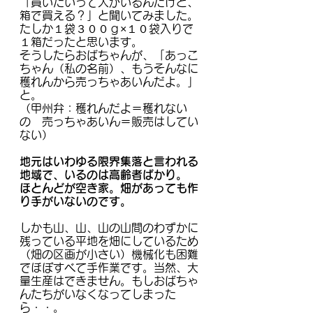
「買いたいって人がいるんだけど、
箱で買える？」と聞いてみました。
たしか１袋３００ｇ×１０袋入りで
１箱だったと思います。
そうしたらおばちゃんが、「あっこ
ちゃん（私の名前）、もうそんなに
穫れんから売っちゃあいんだよ。」
と。
（甲州弁：穫れんだよ＝穫れない
の　売っちゃあいん＝販売はしてい
ない）
地元はいわゆる限界集落と言われる
地域で、いるのは高齢者ばかり。
ほとんどが空き家。畑があっても作
り手がいないのです。
しかも山、山、山の山間のわずかに
残っている平地を畑にしているため
（畑の区画が小さい）機械化も困難
でほぼすべて手作業です。当然、大
量生産はできません。もしおばちゃ
んたちがいなくなってしまった
ら・・。