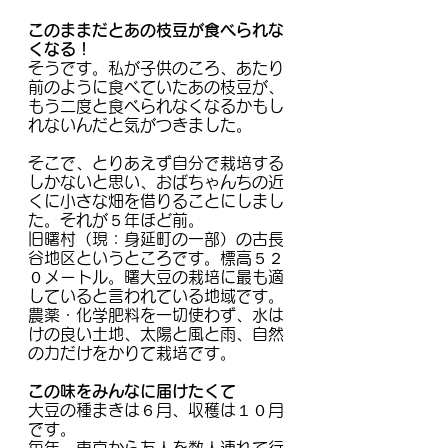
このままだとあの枝豆が食べられな
くなる！
そうです。私が子供のころ、あたり
前のように食べていたあの枝豆が、
もう二度と食べられなくなるかもし
れないんだと気がつきました。
そこで、とりあえず自分で栽培する
しかないと思い、おばちゃんちの近
くに小さな畑を借りることにしまし
た。それが５年ほど前。
旧曙村（現：身延町の一部）の古長
谷地区というところです。標高５２
０メートル。曙大豆の栽培に最も適
していると言われている地域です。
農薬・化学肥料を一切使わず、水は
けの良い土地、太陽と風と雨、自然
の力だけをかりて栽培です。
この味をみんなに届けたくて
大豆の種まきは６月、収穫は１０月
です。