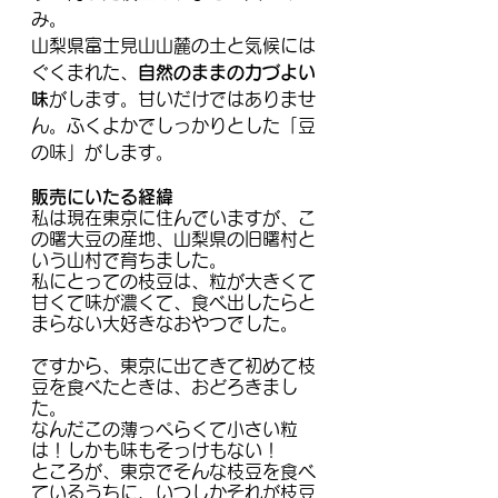
み。
山梨県富士見山山麓の土と気候には
ぐくまれた、
自然のままの力づよい
味
がします。甘いだけではありませ
ん。ふくよかでしっかりとした「豆
の味」がします。
販売にいたる経緯
私は現在東京に住んでいますが、こ
の曙大豆の産地、山梨県の旧曙村と
いう山村で育ちました。
私にとっての枝豆は、粒が大きくて
甘くて味が濃くて、食べ出したらと
まらない大好きなおやつでした。
ですから、東京に出てきて初めて枝
豆を食べたときは、おどろきまし
た。
なんだこの薄っぺらくて小さい粒
は！しかも味もそっけもない！
ところが、東京でそんな枝豆を食べ
ているうちに、いつしかそれが枝豆