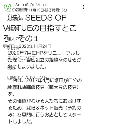
SEEDS OF VIRTUE
全ての記事
2020年11月19日
読了時間: 5分
（株）SEEDS OF
よろずや
VIRTUEの目指すとこ
きな粉
ろ その１
曙大豆
更新日：
2020年11月24日
その他
2020年7月にHPをリニューアルし
ニホンミツバチ
た際に、当店設立の経緯をのせそび
れてしまいました。
枝豆
自給自足プロジェクト
当店は、2017年4月に塚田が自分の
生まれ故郷の枝豆（曙大豆の枝豆）
新企画・新商品
を、
その価値がわかる人たちにお届けす
るため、栽培＆ネット販売（予約の
み）を専門に行うお店としてスター
トしました。