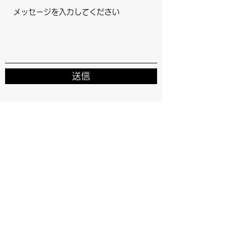
送信
SEEDS OF VIRTUE Co., Ltd.
info@seeds-virtue.com
Mobile:
080-5054-9423
FAX:
0556-48-8128
5005 Kunari, Minobu-cho, Minamikoma-