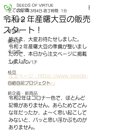
SEEDS OF VIRTUE
全ての記事
2021年3月4日
読了時間: 1分
令和２年産曙大豆の販売
よろずや
スタート！
きな粉
皆さま、大変お待たせしました。
曙大豆
令和２年産曙大豆の準備が整いまし
その他
たので、本日から注文ページに掲載
しました。
ニホンミツバチ
枝豆
注文ページ：https://www.seeds-
自給自足プロジェクト
virtue.com/kounyu
新企画・新商品
令和2年はコロナ一色で、ほとんど
記憶がありません。あらためてどん
な年だったか、よ～く思い起こして
みないと、パッと思い浮かぶものが
ありません。