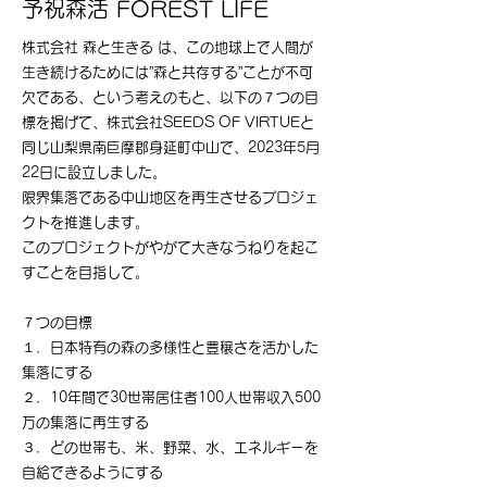
​予祝森活 FOREST LIFE
株式会社 森と生きる は、この地球上で人間が
生き続けるためには”森と共存する”ことが不可
欠である、という考えのもと、以下の７つの目
標を掲げて
、株式会社SEEDS OF VIRTUEと
同じ山梨県南巨摩郡身延町中山で、2023年5月
22日に設立しました。
限界集落である中山地区を再生させるプロジェ
クトを推進します
。
このプロジェクトがやがて大きなうねりを起こ
すことを目指して。
​７つの目標
１．日本特有の森の多様性と豊穣さを活かした
集落にする
２．10年間で30世帯居住者100人世帯収入500
万の集落に再生する
３．どの世帯も、米、野菜、水、エネルギーを
自給できるようにする