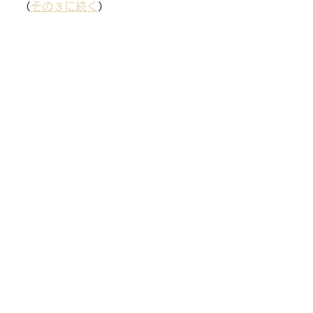
（
その３に続く
）
曙地区の枝豆畑
曙大豆
あけぼの大豆
ニホンミツバチ
循環型農業
その他