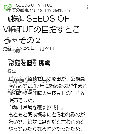
SEEDS OF VIRTUE
全ての記事
2020年11月19日
読了時間: 2分
（株）SEEDS OF
よろずや
VIRTUEの目指すとこ
きな粉
ろ その２
曙大豆
更新日：
2020年11月24日
その他
ニホンミツバチ
常識を覆す挑戦
枝豆
ビジネス経験ゼロの塚田が、公務員
自給自足プロジェクト
を辞めて2017年に始めたのが生まれ
新企画・新商品
故郷の枝豆『曙大豆枝豆』の生産＆
販売でした。
自称「常識を覆す挑戦」。
もともと既成概念にとらわれるのが
嫌いで、絶対に無理だと言われると
やってみたくなる性分だったため、