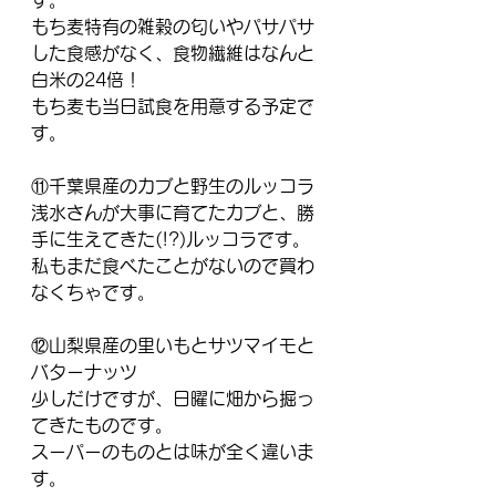
す。
もち麦特有の雑穀の匂いやパサパサ
した食感がなく、食物繊維はなんと
白米の24倍！
もち麦も当日試食を用意する予定で
す。
⑪千葉県産のカブと野生のルッコラ
浅水さんが大事に育てたカブと、勝
手に生えてきた(!?)ルッコラです。
私もまだ食べたことがないので買わ
なくちゃです。
⑫山梨県産の里いもとサツマイモと
バターナッツ
少しだけですが、日曜に畑から掘っ
てきたものです。
スーパーのものとは味が全く違いま
す。