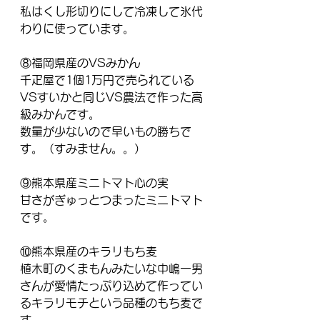
私はくし形切りにして冷凍して氷代
わりに使っています。
⑧福岡県産のVSみかん
千疋屋で1個1万円で売られている
VSすいかと同じVS農法で作った高
級みかんです。
数量が少ないので早いもの勝ちで
す。（すみません。。）
⑨熊本県産ミニトマト心の実
甘さがぎゅっとつまったミニトマト
です。
⑩熊本県産のキラリもち麦
植木町のくまもんみたいな中嶋一男
さんが愛情たっぷり込めて作ってい
るキラリモチという品種のもち麦で