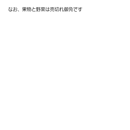
なお、果物と野菜は売切れ御免です
ので、お目当てのものがある場合は
お早目にお越しください！
よろずや
すべて表示
最新記事