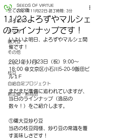
SEEDS OF VIRTUE
全ての記事
2021年11月22日
読了時間: 3分
11/23よろずやマルシェ
よろずや
のラインナップです！
きな粉
いよいよ明日、よろずやマルシェ開
曙大豆
催です！
その他
2021年11月23日（祝）9:00～
ニホンミツバチ
18:00 ＠文京区小石川5-20-9飯田ビ
枝豆
ル１F
自給自足プロジェクト
まだまだ準備に追われていますが、
新企画・新商品
当日のラインナップ（逸品の
数々！）をご紹介します。
①曙大豆炒り豆　
当店の枝豆同様、炒り豆の常識を覆
す美味しさです！