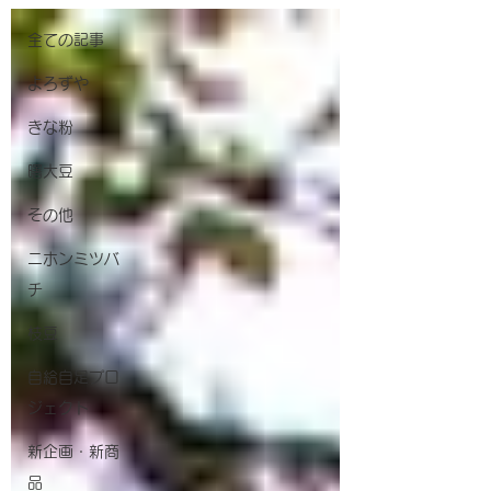
全ての記事
よろずや
きな粉
曙大豆
その他
ニホンミツバ
チ
枝豆
自給自足プロ
ジェクト
新企画・新商
品